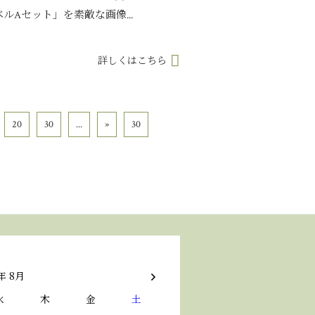
Aセット」を素敵な画像...
詳しくはこちら
20
30
...
»
30
年 8月
水
木
金
土