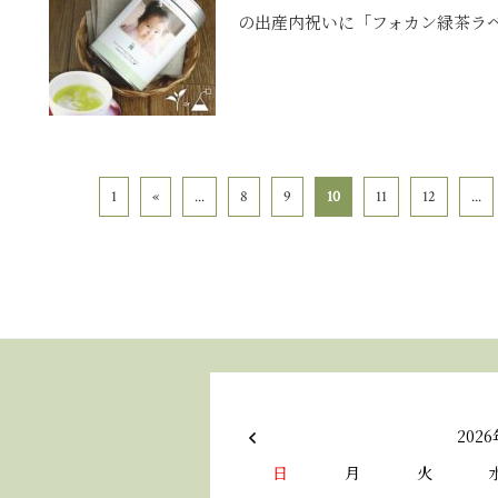
の出産内祝いに「フォカン緑茶ラベル
1
«
...
8
9
10
11
12
...
2026
日
月
火