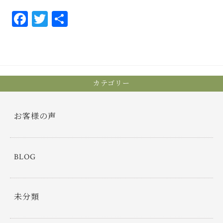
Fa
T
共
ce
wi
有
bo
tt
ok
er
カテゴリー
お客様の声
BLOG
未分類