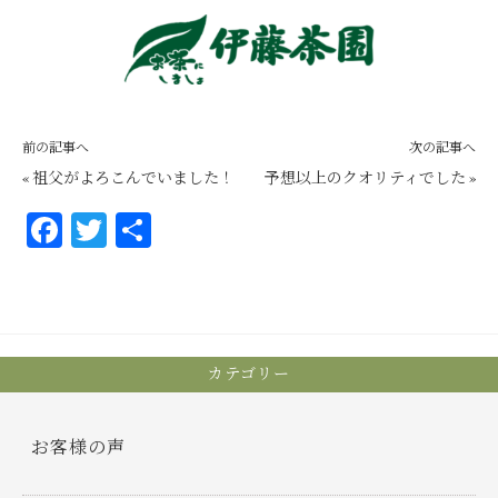
前の記事へ
次の記事へ
«
祖父がよろこんでいました！
予想以上のクオリティでした
»
Fa
T
共
ce
wi
有
bo
tt
ok
er
カテゴリー
お客様の声