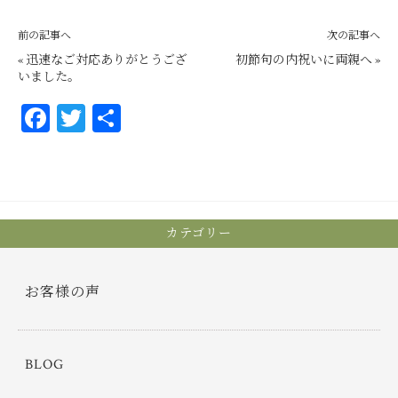
前の記事へ
次の記事へ
«
迅速なご対応ありがとうござ
初節句の内祝いに両親へ
»
いました。
Fa
T
共
ce
wi
有
bo
tt
ok
er
カテゴリー
お客様の声
BLOG