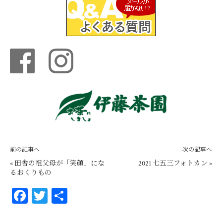
前の記事へ
次の記事へ
«
田舎の祖父母が「笑顔」にな
2021 七五三フォトカン
»
るおくりもの
Fa
T
共
ce
wi
有